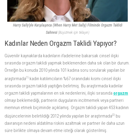
Harry Sally’yle Karşılaşınca (When Harry Met Sally) Filminde Orgazm Taklidi
Sahnesi
(Büyütmek için tıklayın)
Kadınlar Neden Orgazm Taklidi Yapıyor?
Güvenilir kaynaklarda kadınların ifadelerine bakarsak cinsel ilişki
sırasında orgazm taklidi yapmak beklenenden daha sık olan bir durum.
Örneğin bu konuda 2010 yılında 101 kadına soru sorularak yapılan bir
(1)
araştırmada
kadın katılımcıların %67 oranındaki kısmı cinsel ilişki
sırasında orgazm taklidi yaptığını belirtmiş. Bu araştırmada kadınlar
orgazm taklidi yapmalarının en sık nedenlerini, ilişki sırasında
orgazm
olmayı beklemediği, partnerin duygularını incitmemek veya partneri
memnun etmek biçiminde açıklamış. Orgazm taklidi yapan 453 kadının
(2)
düşüncelerinin belirtildiği 2012 yılında yapılan bir araştırmada
bu
davranışın nedeni aldatılma riskini azaltmak ve partner ile daha uzun
süre birlikte olmaya devam etme isteği olarak gösterilmiş.