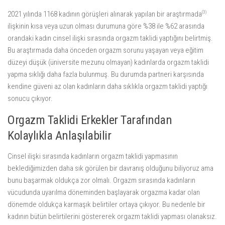
(3)
2021 yılında 1168 kadının görüşleri alınarak yapılan bir araştırmada
ilişkinin kısa veya uzun olması durumuna göre %38 ile %62 arasında
orandaki kadın cinsel ilişki sırasında orgazm taklidi yaptığını belirtmiş.
Bu araştırmada daha önceden orgazm sorunu yaşayan veya eğitim
düzeyi düşük (üniversite mezunu olmayan) kadınlarda orgazm taklidi
yapma sıklığı daha fazla bulunmuş. Bu durumda partneri karşısında
kendine güveni az olan kadınların daha sıklıkla orgazm taklidi yaptığı
sonucu çıkıyor.
Orgazm Taklidi Erkekler Tarafından
Kolaylıkla Anlaşılabilir
Cinsel ilişki sırasında kadınların orgazm taklidi yapmasının
beklediğimizden daha sık görülen bir davranış olduğunu biliyoruz ama
bunu başarmak oldukça zor olmalı. Orgazm sırasında kadınların
vücudunda uyarılma döneminden başlayarak orgazma kadar olan
dönemde oldukça karmaşık belirtiler ortaya çıkıyor. Bu nedenle bir
kadının bütün belirtilerini göstererek orgazm taklidi yapması olanaksız.