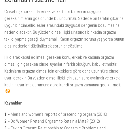
Cinsel ilişki sırasında erkek ve kadın birbirlerinin duygusal
gereksinimlerini göz önünde bulundurmalı. Sadece bir tarafın çıkarına
uygun bir cinsellik, eşler arasındaki duygusal dengenin bozulmasına
neden olacaktır. Bu yüzden cinsel ilişki sırasında bir kadın orgazm
taklidi yapma gereği duymamalı. Kadın orgazm sorunu yaşıyorsa bunun
olası nedenleri düşünülerek sorunlar çözülmeli.
İlk olarak kabul edilmesi gereken konu, erkek ve kadının orgazm
olması için gereken cinsel uyarıların farklı olduğunu kabul etmektir.
Kadınların orgazm olması için erkeklere göre daha uzun süre cinsel
uyarı gerekir. Bu yüzden cinsel ilişki için uzun süre ayrılmalı ve erkek
kadının uyarılma durumuna göre kendi orgazm zamanını geciktirmeli.
Kaynaklar
1 –
Men’s and women’s reports of pretending orgasm (2010)
2 –
Do Women Pretend Orgasm to Retain a Mate? (2012)
3 –
Faking Orgasm: Relationship to Orgasmic Problems and