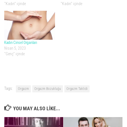
"Kadın" içinde
"Kadın" içinde
Kadın Cinsel Organları
Nisan 5, 2023
"Genç" içinde
Tags:
Orgazm
Orgazm Bozukluğu
Orgazm Taklidi
YOU MAY ALSO LIKE...