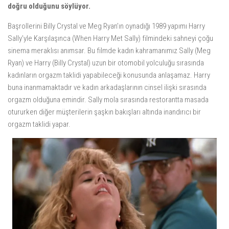
doğru olduğunu söylüyor.
Başrollerini Billy Crystal ve Meg Ryan’ın oynadığı 1989 yapımı Harry
Sally’yle Karşılaşınca (When Harry Met Sally) filmindeki sahneyi çoğu
sinema meraklısı anımsar. Bu filmde kadın kahramanımız Sally (Meg
Ryan) ve Harry (Billy Crystal) uzun bir otomobil yolculuğu sırasında
kadınların orgazm taklidi yapabileceği konusunda anlaşamaz. Harry
buna inanmamaktadır ve kadın arkadaşlarının cinsel ilişki sırasında
orgazm olduğuna emindir. Sally mola sırasında restorantta masada
otururken diğer müşterilerin şaşkın bakışları altında inandırıcı bir
orgazm taklidi yapar.