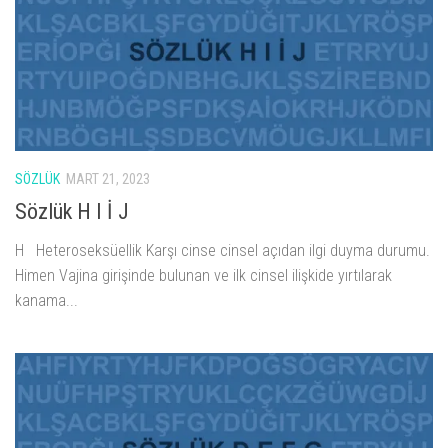
SÖZLÜK
MART 21, 2023
Sözlük H I İ J
H Heteroseksüellik Karşı cinse cinsel açıdan ilgi duyma durumu.
Himen Vajina girişinde bulunan ve ilk cinsel ilişkide yırtılarak
kanama...