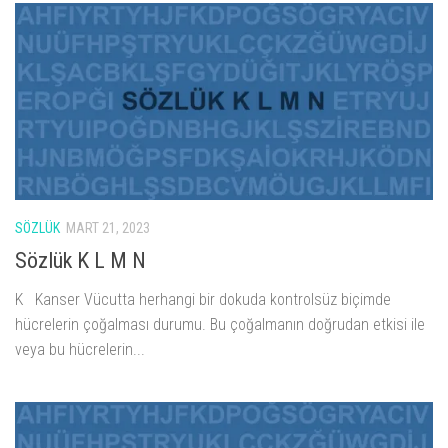
SÖZLÜK
MART 21, 2023
Sözlük K L M N
K Kanser Vücutta herhangi bir dokuda kontrolsüz biçimde
hücrelerin çoğalması durumu. Bu çoğalmanın doğrudan etkisi ile
veya bu hücrelerin...