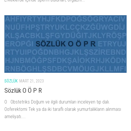
SÖZLÜK
MART 21, 2023
Sözlük O Ö P R
O Obstetriks Doğum ve ilgili durumları inceleyen tıp dalı.
Ooferektomi Tek ya da iki taraflı olarak yumurtalıkların alınması
ameliyatı....