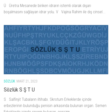
Ü Üretra Mesanede biriken idrarın istemli olarak dışarı
boşalmasını sağlayan idrar yolu. V Vajina Rahim ile dış cinsel...
SÖZLÜK
MART 21, 2023
Sözlük S Ş T U
S Salfinjit Tubaların iltihabı. Skrotum Erkeklerde içinde
erbezlerinin bulunduğu penisin arkasında bulunan organ. Semen
Erkeklerde içinde sperm bulunan, orgazm...