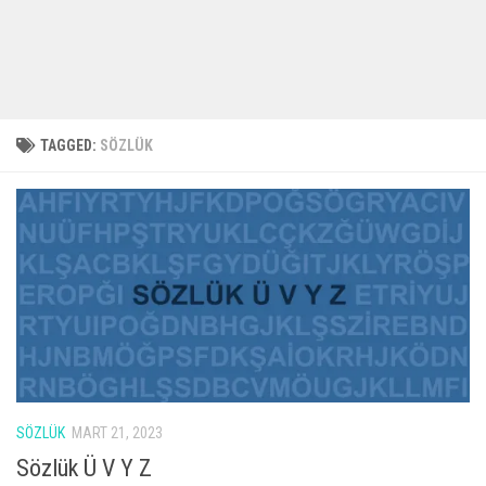
TAGGED:
SÖZLÜK
SÖZLÜK
MART 21, 2023
Sözlük Ü V Y Z