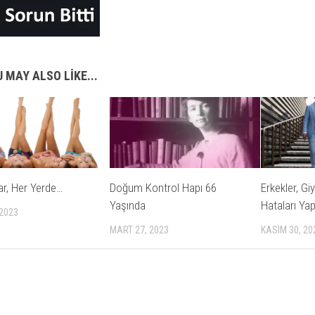
 MAY ALSO LIKE...
llar, Her Yerde…
Doğum Kontrol Hapı 66
Erkekler, Gi
Yaşında
Hataları Ya
 2023
MART 27, 2023
KASIM 30, 20