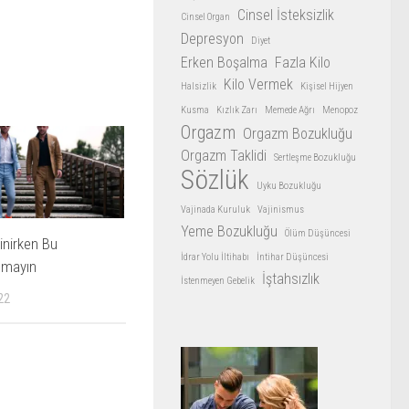
Cinsel İsteksizlik
Cinsel Organ
Depresyon
Diyet
Erken Boşalma
Fazla Kilo
Kilo Vermek
Halsizlik
Kişisel Hijyen
Kusma
Kızlık Zarı
Memede Ağrı
Menopoz
Orgazm
Orgazm Bozukluğu
Orgazm Taklidi
Sertleşme Bozukluğu
Sözlük
Uyku Bozukluğu
Vajinada Kuruluk
Vajinismus
Yeme Bozukluğu
Ölüm Düşüncesi
yinirken Bu
İdrar Yolu İltihabı
İntihar Düşüncesi
pmayın
İştahsızlık
İstenmeyen Gebelik
22