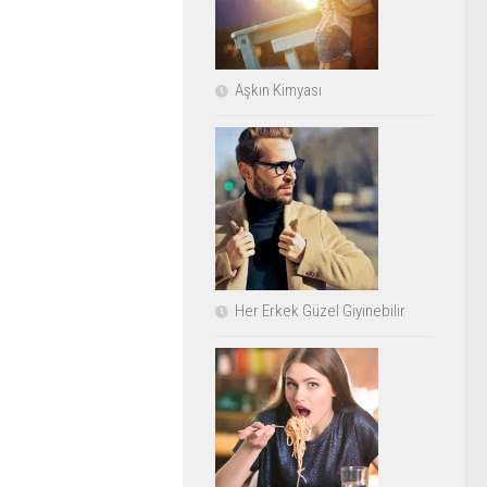
Aşkın Kimyası
Her Erkek Güzel Giyinebilir