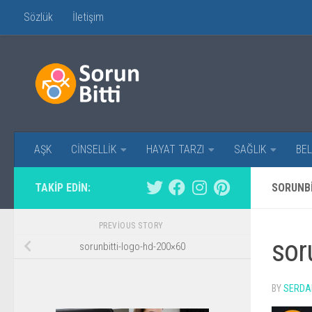
Sözlük
İletişim
Skip to content
AŞK
CİNSELLİK
HAYAT TARZI
SAĞLIK
BEL
TAKIP EDIN:
SORUNBI
PREVIOUS STORY
sor
sorunbitti-logo-hd-200×60
BY
SERDA