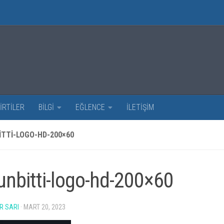
İRTİLER
BİLGİ
EĞLENCE
İLETİŞİM
TTI-LOGO-HD-200×60
unbitti-logo-hd-200×60
R SARI
·
MART 20, 2023