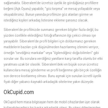
sağlamakta. Siberalem’de ücretsiz üyelik ile gördüğünüz profillere
beğeni (Aşk Oyunu) yapabilir, “göz kırpma” ve mesaj yollayabilir veya
okuyabilirsiniz. Bunun yanında profilinize göz atanları görme ve
istediğiniz kişileri arkadaş listesine ekleme şansınız olacak.
Siberalem’de profilinizde sunmanız gereken bilgiler fazla değil, bu
yüzden özellikle eklediğiniz fotoğraflarınızın ilgi çekici olması işe
yarayabilir. Siberalem’de profil bilgileri için doldurmanız gereken
maddelerin bazıları çok düşünülmeden hazırlanmış izlenimi veriyor,
örneğin “sevdiğiniz markalar” veya “ilgilendiğiniz doğa bilimleri” gibi
sorular var. Bu sorulara verdiğiniz yanıtların karşı tarafta olumlu bir etki
yaratması uzak bir olasılık. Siberalem’deki en büyük sorun ücretsiz
kullanıcılara mesaj gönderme ve profil beğenme gibi birçok özelliğin
son derece kısıtlanmış olması. Bunu aşmak için sunulan ücretli üyelik
fiyatı diğer yabancı kaynaklı arkadaşlık sitelerine yakın düzeyde.
OkCupid.com
OkCupid hem masa bilgisayarı hem de mobil cihazlardan üye olarak
kullanabileceğiniz bir başka arkadaşlık sitesi. Bu siteyi diğerlerinden