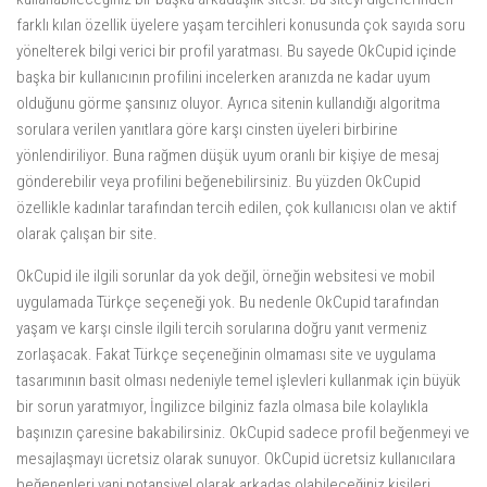
farklı kılan özellik üyelere yaşam tercihleri konusunda çok sayıda soru
yönelterek bilgi verici bir profil yaratması. Bu sayede OkCupid içinde
başka bir kullanıcının profilini incelerken aranızda ne kadar uyum
olduğunu görme şansınız oluyor. Ayrıca sitenin kullandığı algoritma
sorulara verilen yanıtlara göre karşı cinsten üyeleri birbirine
yönlendiriliyor. Buna rağmen düşük uyum oranlı bir kişiye de mesaj
gönderebilir veya profilini beğenebilirsiniz. Bu yüzden OkCupid
özellikle kadınlar tarafından tercih edilen, çok kullanıcısı olan ve aktif
olarak çalışan bir site.
OkCupid ile ilgili sorunlar da yok değil, örneğin websitesi ve mobil
uygulamada Türkçe seçeneği yok. Bu nedenle OkCupid tarafından
yaşam ve karşı cinsle ilgili tercih sorularına doğru yanıt vermeniz
zorlaşacak. Fakat Türkçe seçeneğinin olmaması site ve uygulama
tasarımının basit olması nedeniyle temel işlevleri kullanmak için büyük
bir sorun yaratmıyor, İngilizce bilginiz fazla olmasa bile kolaylıkla
başınızın çaresine bakabilirsiniz. OkCupid sadece profil beğenmeyi ve
mesajlaşmayı ücretsiz olarak sunuyor. OkCupid ücretsiz kullanıcılara
beğenenleri yani potansiyel olarak arkadaş olabileceğiniz kişileri