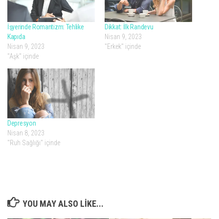
İşyerinde Romantizm: Tehlike
Dikkat: İlk Randevu
Kapıda
Nisan 9, 2023
Nisan 9, 2023
"Erkek" içinde
"Aşk" içinde
Depresyon
Nisan 8, 2023
"Ruh Sağlığı" içinde
YOU MAY ALSO LIKE...